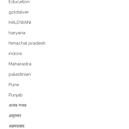
Education
goldsilver
HALDWANI
haryana
himachal pradesh
indore
Maharastra
palestinian
Pune
Punjab
अजब-गजब
अमृतसर
अहमदाबाद