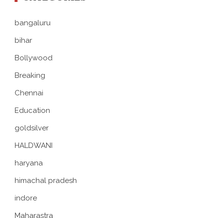
bangaluru
bihar
Bollywood
Breaking
Chennai
Education
goldsilver
HALDWANI
haryana
himachal pradesh
indore
Maharastra