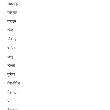
काठमांडू
कारोबार
क्राइम
खेल
चंडीगढ़
चमोली
जम्मू
दिल्ली
दुनिया
देश-विदेश
देहरादून
धर्म
नैनीताल