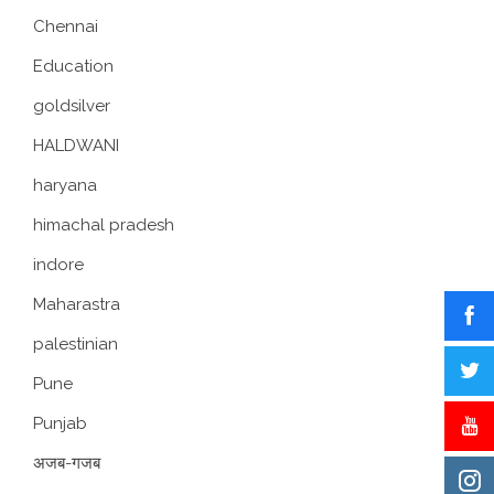
Chennai
Education
goldsilver
HALDWANI
haryana
himachal pradesh
indore
Maharastra
palestinian
Pune
Punjab
अजब-गजब