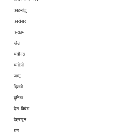
काठमांडू
कारोबार
क्राइम
खेल
चंडीगढ़
चमोली
जम्मू
दिल्ली
दुनिया
देश-विदेश
देहरादून
धर्म