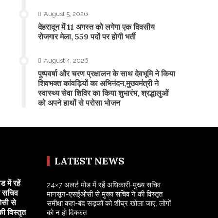
August 5, 2026
​देहरादून में 11 अगस्त को लगेगा एक दिवसीय
रोजगार मेला, 559 पदों पर होगी भर्ती
August 4, 2026
पुष्पवर्षा और चरण प्रक्षालन के साथ देवभूमि ने किया
शिवभक्त कांवड़ियों का अभिनंदन,मुख्यमंत्री ने
स्वास्थ्य सेवा शिविर का किया शुभारंभ, श्रद्धालुओं
को अपने हाथों से परोसा भोजन
LATEST NEWS
में रहें
24×7 अलर्ट मोड में रहें अधिकारी-मुख्य सचिव
य सचिव
मानसून-एसईओसी से मुख्य सचिव ने की विस्तृत
सी से
समीक्षा कहा-बंद सड़कों को शीघ्र खोला जाए, लोगों
की विस्तृत
को न हो दिक्कत