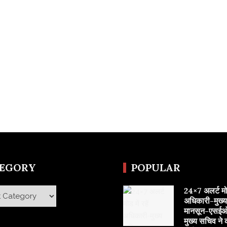
TEGORY
POPULAR
24×7 अलर्ट मोड 
y
अधिकारी-मुख्
मानसून-एसईओ
मुख्य सचिव ने 