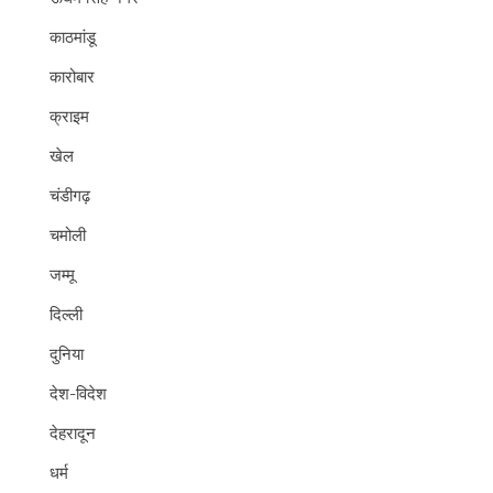
काठमांडू
कारोबार
क्राइम
खेल
चंडीगढ़
चमोली
जम्मू
दिल्ली
दुनिया
देश-विदेश
देहरादून
धर्म