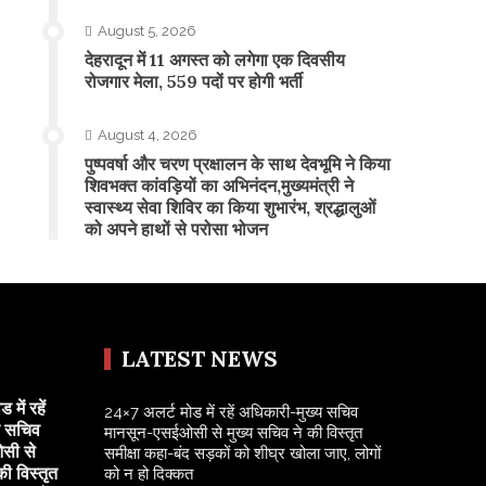
August 5, 2026
​देहरादून में 11 अगस्त को लगेगा एक दिवसीय
रोजगार मेला, 559 पदों पर होगी भर्ती
August 4, 2026
पुष्पवर्षा और चरण प्रक्षालन के साथ देवभूमि ने किया
शिवभक्त कांवड़ियों का अभिनंदन,मुख्यमंत्री ने
स्वास्थ्य सेवा शिविर का किया शुभारंभ, श्रद्धालुओं
को अपने हाथों से परोसा भोजन
LATEST NEWS
में रहें
24×7 अलर्ट मोड में रहें अधिकारी-मुख्य सचिव
य सचिव
मानसून-एसईओसी से मुख्य सचिव ने की विस्तृत
सी से
समीक्षा कहा-बंद सड़कों को शीघ्र खोला जाए, लोगों
की विस्तृत
को न हो दिक्कत