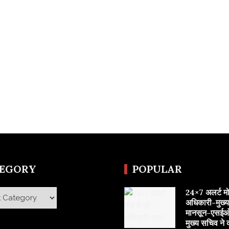
TEGORY
POPULAR
24×7 अलर्ट मोड 
y
अधिकारी-मुख्
मानसून-एसईओ
मुख्य सचिव ने 