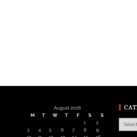
CA
August 2026
M
T
W
T
F
S
S
Categor
1
2
3
4
5
6
7
8
9