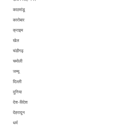
काठमांडू
कारोबार
क्राइम
खेल
चंडीगढ़
चमोली
जम्मू
दिल्ली
दुनिया
देश-विदेश
देहरादून
धर्म