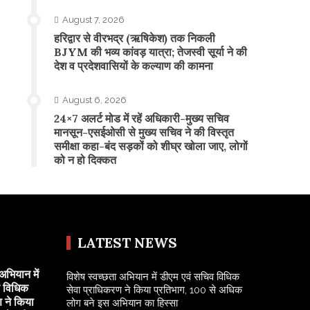
August 7, 2026
​हरिद्वार से वीरभद्र (ऋषिकेश) तक निकली
BJYM की भव्य कांवड़ यात्रा; तेजस्वी सूर्या ने की
देश व प्रदेशवासियों के कल्याण की कामना
August 6, 2026
24×7 अलर्ट मोड में रहें अधिकारी-मुख्य सचिव
मानसून-एसईओसी से मुख्य सचिव ने की विस्तृत
समीक्षा कहा-बंद सड़कों को शीघ्र खोला जाए, लोगों
को न हो दिक्कत
LATEST NEWS
अभियान में
विशेष स्वच्छता अभियान में डीएम एवं सचिव विधिक
व विधिक
सेवा प्राधिकरण ने किया प्रतिभाग, 100 से अधिक
 ने किया
लोग बने इस अभियान का हिस्सा