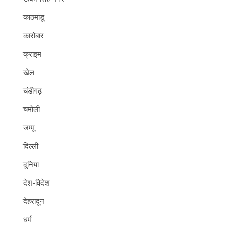
काठमांडू
कारोबार
क्राइम
खेल
चंडीगढ़
चमोली
जम्मू
दिल्ली
दुनिया
देश-विदेश
देहरादून
धर्म