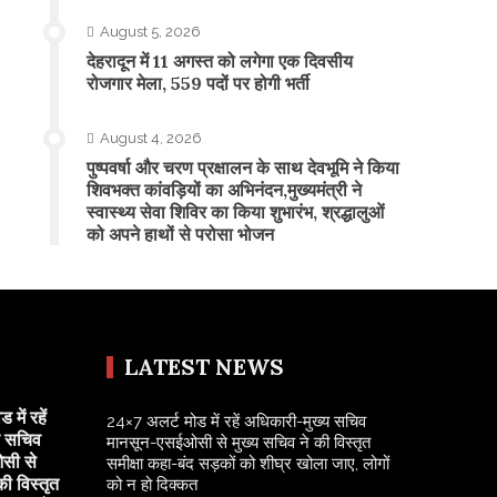
August 5, 2026
​देहरादून में 11 अगस्त को लगेगा एक दिवसीय
रोजगार मेला, 559 पदों पर होगी भर्ती
August 4, 2026
पुष्पवर्षा और चरण प्रक्षालन के साथ देवभूमि ने किया
शिवभक्त कांवड़ियों का अभिनंदन,मुख्यमंत्री ने
स्वास्थ्य सेवा शिविर का किया शुभारंभ, श्रद्धालुओं
को अपने हाथों से परोसा भोजन
LATEST NEWS
में रहें
24×7 अलर्ट मोड में रहें अधिकारी-मुख्य सचिव
य सचिव
मानसून-एसईओसी से मुख्य सचिव ने की विस्तृत
सी से
समीक्षा कहा-बंद सड़कों को शीघ्र खोला जाए, लोगों
की विस्तृत
को न हो दिक्कत