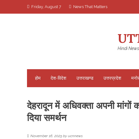
Skip
Friday, August 7
News That Matters
to
content
UT
Hindi News
होम
देश-विदेश
उत्तराखण्ड
उत्तरप्रदेश
मनो
देहरादून में अधिवक्ता अपनी मांगो
दिया समर्थन
November 16, 2025
by
ucnnews