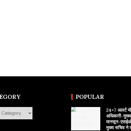
TEGORY
POPULAR
24×7 अलर्ट मोड 
y
अधिकारी-मुख्
मानसून-एसईओ
मुख्य सचिव ने 