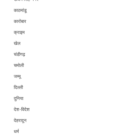
काठमांडू
कारोबार
क्राइम
खेल
चंडीगढ़
चमोली
जम्मू
दिल्ली
दुनिया
देश-विदेश
देहरादून
धर्म