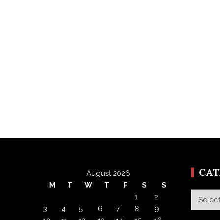
CA
August 2026
M
T
W
T
F
S
S
Categor
1
2
3
4
5
6
7
8
9