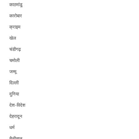
काठमांडू
कारोबार
क्राइम
खेल
चंडीगढ़
चमोली
जम्मू
दिल्ली
दुनिया
देश-विदेश
देहरादून
धर्म
नैनीताल