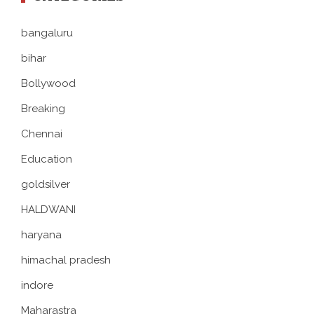
bangaluru
bihar
Bollywood
Breaking
Chennai
Education
goldsilver
HALDWANI
haryana
himachal pradesh
indore
Maharastra