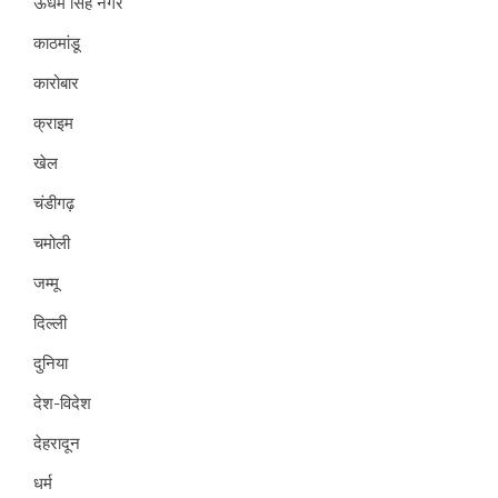
ऊधम सिंह नगर
काठमांडू
कारोबार
क्राइम
खेल
चंडीगढ़
चमोली
जम्मू
दिल्ली
दुनिया
देश-विदेश
देहरादून
धर्म