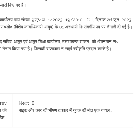
 जारी किए गए है।
न के कार्यालय ज्ञाप संख्या-977/XL-1/2023- 19/2010 TC-II, दिनांक 26 जून, 2023
त ओ०एस०डी० (विशेष कार्याधिकारी आयुष) के 01 अस्थायी निःसंवर्गीय पद पर तैनाती दी गई है।
्बद्ध सचिव, आयुष एवं आयुष शिक्षा कार्यालय, उत्तराखण्ड शासन) को (वेतनमान रू०
नात किया गया है। जिसकी राज्यपाल ने सहर्ष स्वीकृति प्रदान करते है।
rev
Next
न की
बाईक और कार की भीषण टक्कर में युवक की मौत एक घायल…
डेट…