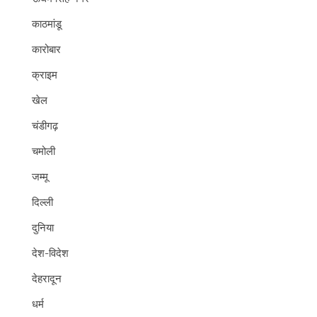
काठमांडू
कारोबार
क्राइम
खेल
चंडीगढ़
चमोली
जम्मू
दिल्ली
दुनिया
देश-विदेश
देहरादून
धर्म