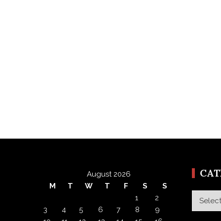
CA
August 2026
M
T
W
T
F
S
S
Categor
1
2
3
4
5
6
7
8
9