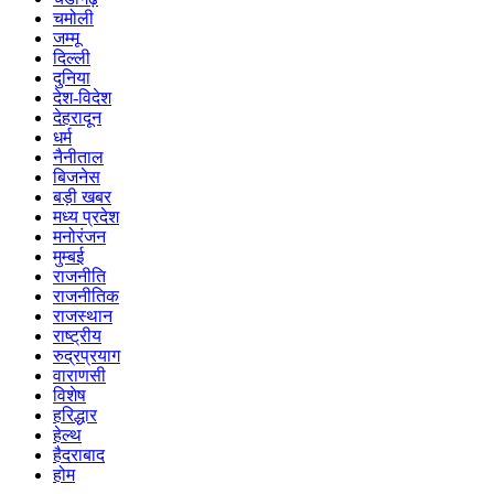
चमोली
जम्मू
दिल्ली
दुनिया
देश-विदेश
देहरादून
धर्म
नैनीताल
बिजनेस
बड़ी खबर
मध्य प्रदेश
मनोरंजन
मुम्बई
राजनीति
राजनीतिक
राजस्थान
राष्ट्रीय
रुद्रप्रयाग
वाराणसी
विशेष
हरिद्धार
हेल्थ
हैदराबाद
होम