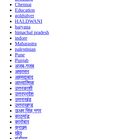
Chennai
Education
goldsilver
HALDWANI
haryana
himachal pradesh
indore
Maharastra
palestinian
Pune
Punjab
अजब-गजब
अमृतसर
अहमदाबाद
आध्यात्मिक
उत्तरकाशी
उत्तरप्रदेश
उत्तराखंड
उत्तराखण्ड
ऊधम सिंह नगर
काठमांडू
कारोबार
क्राइम
खेल
चंडीगढ़