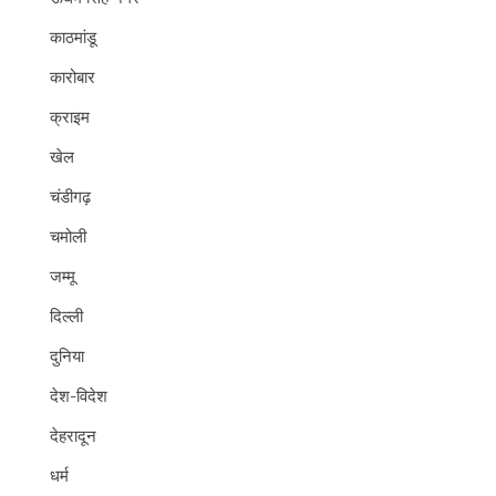
काठमांडू
कारोबार
क्राइम
खेल
चंडीगढ़
चमोली
जम्मू
दिल्ली
दुनिया
देश-विदेश
देहरादून
धर्म