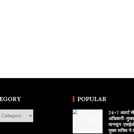
TEGORY
POPULAR
24×7 अलर्ट मोड 
y
अधिकारी-मुख्
मानसून-एसईओ
मुख्य सचिव ने 