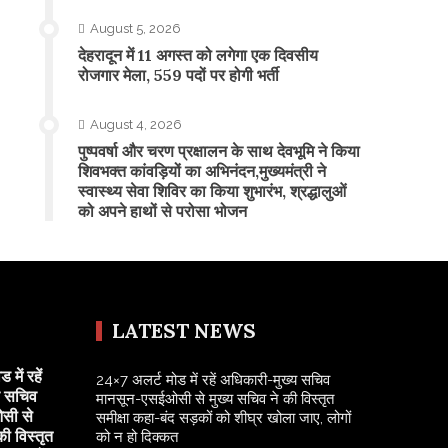
August 5, 2026
​देहरादून में 11 अगस्त को लगेगा एक दिवसीय
रोजगार मेला, 559 पदों पर होगी भर्ती
August 4, 2026
पुष्पवर्षा और चरण प्रक्षालन के साथ देवभूमि ने किया
शिवभक्त कांवड़ियों का अभिनंदन,मुख्यमंत्री ने
स्वास्थ्य सेवा शिविर का किया शुभारंभ, श्रद्धालुओं
को अपने हाथों से परोसा भोजन
LATEST NEWS
में रहें
24×7 अलर्ट मोड में रहें अधिकारी-मुख्य सचिव
य सचिव
मानसून-एसईओसी से मुख्य सचिव ने की विस्तृत
सी से
समीक्षा कहा-बंद सड़कों को शीघ्र खोला जाए, लोगों
की विस्तृत
को न हो दिक्कत