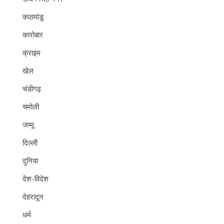
काठमांडू
कारोबार
क्राइम
खेल
चंडीगढ़
चमोली
जम्मू
दिल्ली
दुनिया
देश-विदेश
देहरादून
धर्म