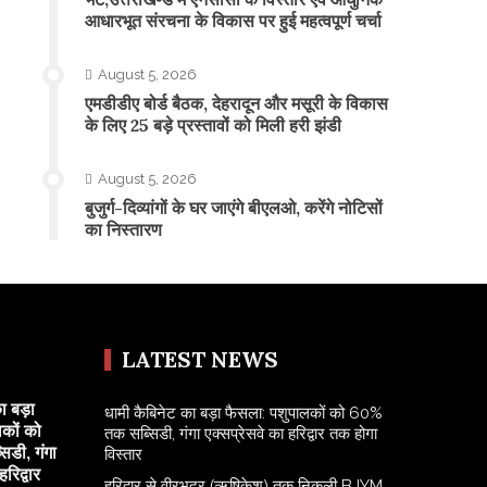
आधारभूत संरचना के विकास पर हुई महत्वपूर्ण चर्चा
August 5, 2026
एमडीडीए बोर्ड बैठक, देहरादून और मसूरी के विकास
के लिए 25 बड़े प्रस्तावों को मिली हरी झंडी
August 5, 2026
बुजुर्ग-दिव्यांगों के घर जाएंगे बीएलओ, करेंगे नोटिसों
का निस्तारण
LATEST NEWS
ा बड़ा
​धामी कैबिनेट का बड़ा फैसला: पशुपालकों को 60%
कों को
तक सब्सिडी, गंगा एक्सप्रेसवे का हरिद्वार तक होगा
डी, गंगा
विस्तार
रिद्वार
​हरिद्वार से वीरभद्र (ऋषिकेश) तक निकली BJYM