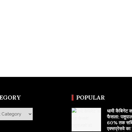
TEGORY
POPULAR
​धामी कैबिनेट क
y
फैसला: पशुपाल
60% तक सब्सि
एक्सप्रेसवे का ह