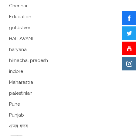
Chennai
Education
goldsilver
HALDWANI
haryana
himachal pradesh
indore
Maharastra
palestinian
Pune
Punjab
अजब-गजब