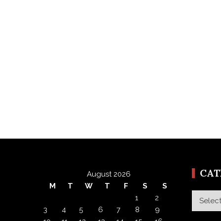
CA
August 2026
M
T
W
T
F
S
S
Categor
1
2
3
4
5
6
7
8
9