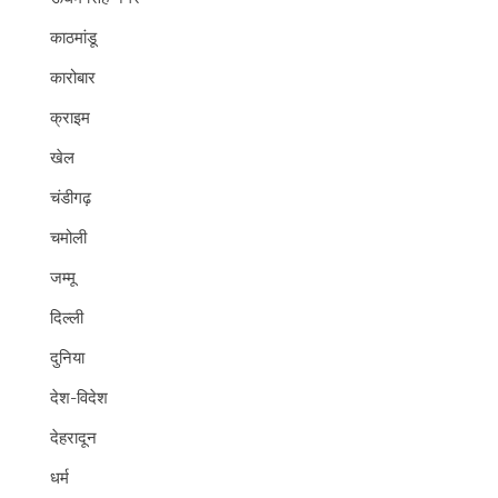
काठमांडू
कारोबार
क्राइम
खेल
चंडीगढ़
चमोली
जम्मू
दिल्ली
दुनिया
देश-विदेश
देहरादून
धर्म