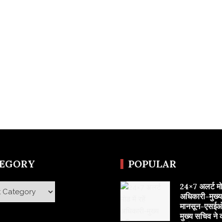
TEGORY
POPULAR
24×7 अलर्ट मोड 
y
अधिकारी-मुख्
मानसून-एसईओ
मुख्य सचिव ने 