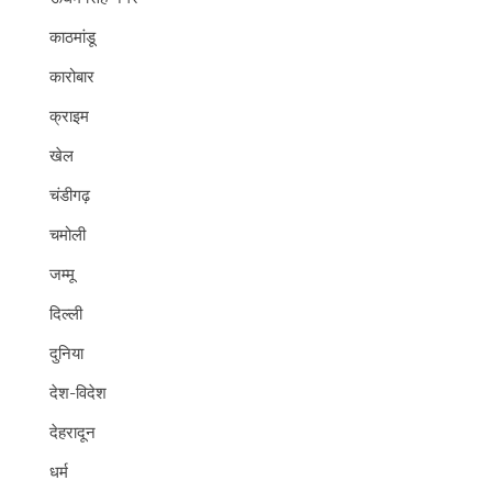
काठमांडू
कारोबार
क्राइम
खेल
चंडीगढ़
चमोली
जम्मू
दिल्ली
दुनिया
देश-विदेश
देहरादून
धर्म