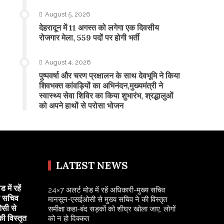
August 5, 2026
​देहरादून में 11 अगस्त को लगेगा एक दिवसीय
रोजगार मेला, 559 पदों पर होगी भर्ती
August 4, 2026
पुष्पवर्षा और चरण प्रक्षालन के साथ देवभूमि ने किया
शिवभक्त कांवड़ियों का अभिनंदन,मुख्यमंत्री ने
स्वास्थ्य सेवा शिविर का किया शुभारंभ, श्रद्धालुओं
को अपने हाथों से परोसा भोजन
LATEST NEWS
में रहें
24×7 अलर्ट मोड में रहें अधिकारी-मुख्य सचिव
य सचिव
मानसून-एसईओसी से मुख्य सचिव ने की विस्तृत
सी से
समीक्षा कहा-बंद सड़कों को शीघ्र खोला जाए, लोगों
की विस्तृत
को न हो दिक्कत