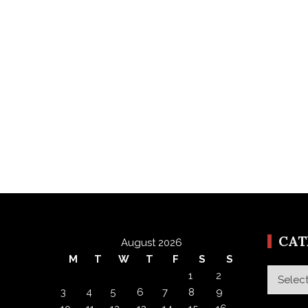
CA
August 2026
M
T
W
T
F
S
S
Categor
1
2
3
4
5
6
7
8
9