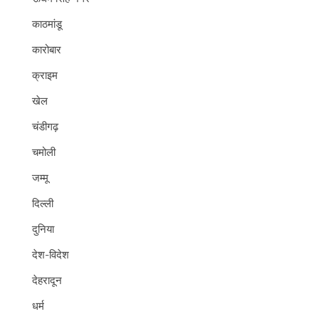
काठमांडू
कारोबार
क्राइम
खेल
चंडीगढ़
चमोली
जम्मू
दिल्ली
दुनिया
देश-विदेश
देहरादून
धर्म