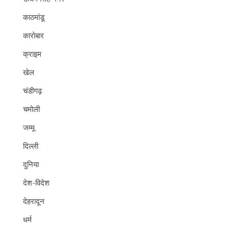
काठमांडू
कारोबार
क्राइम
खेल
चंडीगढ़
चमोली
जम्मू
दिल्ली
दुनिया
देश-विदेश
देहरादून
धर्म