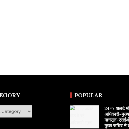
TEGORY
POPULAR
24×7 अलर्ट मोड 
y
अधिकारी-मुख्
मानसून-एसईओ
मुख्य सचिव ने 