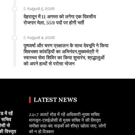
August 5, 2026
​देहरादून में 11 अगस्त को लगेगा एक दिवसीय
रोजगार मेला, 559 पदों पर होगी भर्ती
August 4, 2026
पुष्पवर्षा और चरण प्रक्षालन के साथ देवभूमि ने किया
शिवभक्त कांवड़ियों का अभिनंदन,मुख्यमंत्री ने
स्वास्थ्य सेवा शिविर का किया शुभारंभ, श्रद्धालुओं
को अपने हाथों से परोसा भोजन
LATEST NEWS
में रहें
24×7 अलर्ट मोड में रहें अधिकारी-मुख्य सचिव
य सचिव
मानसून-एसईओसी से मुख्य सचिव ने की विस्तृत
सी से
समीक्षा कहा-बंद सड़कों को शीघ्र खोला जाए, लोगों
की विस्तृत
को न हो दिक्कत