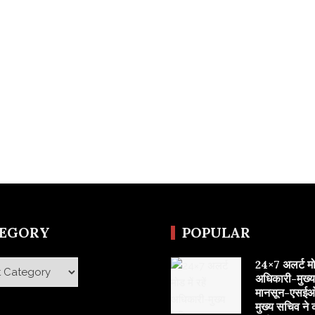
TEGORY
POPULAR
24×7 अलर्ट मोड 
y
अधिकारी-मुख्
मानसून-एसईओ
मुख्य सचिव ने 