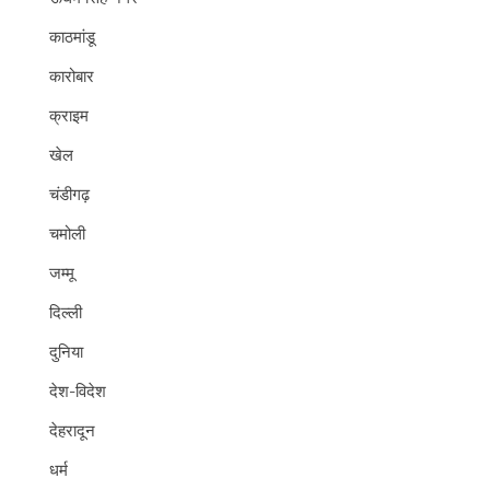
काठमांडू
कारोबार
क्राइम
खेल
चंडीगढ़
चमोली
जम्मू
दिल्ली
दुनिया
देश-विदेश
देहरादून
धर्म