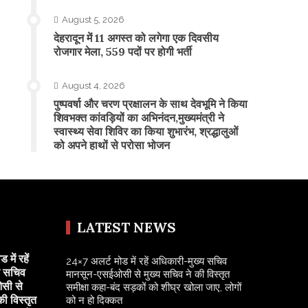
August 5, 2026
​देहरादून में 11 अगस्त को लगेगा एक दिवसीय
रोजगार मेला, 559 पदों पर होगी भर्ती
August 4, 2026
पुष्पवर्षा और चरण प्रक्षालन के साथ देवभूमि ने किया
शिवभक्त कांवड़ियों का अभिनंदन,मुख्यमंत्री ने
स्वास्थ्य सेवा शिविर का किया शुभारंभ, श्रद्धालुओं
को अपने हाथों से परोसा भोजन
LATEST NEWS
में रहें
24×7 अलर्ट मोड में रहें अधिकारी-मुख्य सचिव
य सचिव
मानसून-एसईओसी से मुख्य सचिव ने की विस्तृत
सी से
समीक्षा कहा-बंद सड़कों को शीघ्र खोला जाए, लोगों
की विस्तृत
को न हो दिक्कत