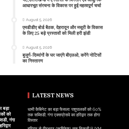
आधारभूत संरचना के विकास पर हुई महत्वपूर्ण चर्चा
August 5, 2026
एमडीडीए बोर्ड बैठक, देहरादून और मसूरी के विकास
के लिए 25 बड़े प्रस्तावों को मिली हरी झंडी
August 5, 2026
बुजुर्ग-दिव्यांगों के घर जाएंगे बीएलओ, करेंगे नोटिसों
का निस्तारण
LATEST NEWS
ा बड़ा
​धामी कैबिनेट का बड़ा फैसला: पशुपालकों को 60%
कों को
तक सब्सिडी, गंगा एक्सप्रेसवे का हरिद्वार तक होगा
डी, गंगा
विस्तार
रिद्वार
​हरिद्वार से वीरभद्र (ऋषिकेश) तक निकली BJYM