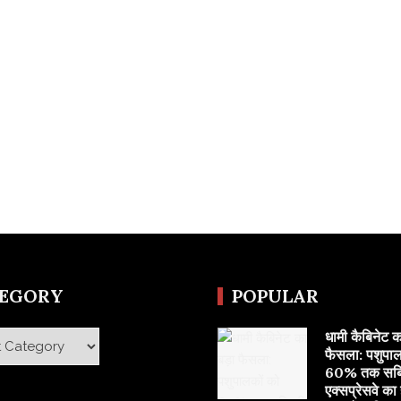
TEGORY
POPULAR
​धामी कैबिनेट क
y
फैसला: पशुपाल
60% तक सब्सि
एक्सप्रेसवे का ह