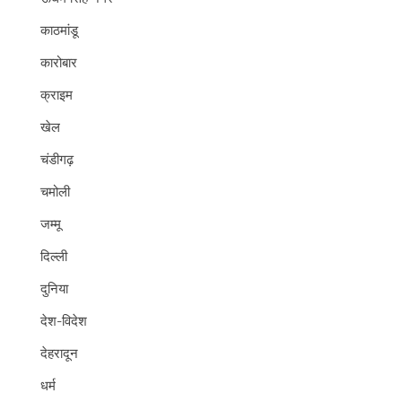
काठमांडू
कारोबार
क्राइम
खेल
चंडीगढ़
चमोली
जम्मू
दिल्ली
दुनिया
देश-विदेश
देहरादून
धर्म