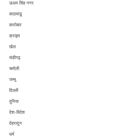
ऊधम सिंह नगर
काठमांडू
कारोबार
क्राइम
खेल
चंडीगढ़
चमोली
जम्मू
दिल्ली
दुनिया
देश-विदेश
देहरादून
धर्म