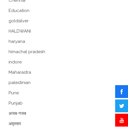
Chennai
Education
goldsilver
HALDWANI
haryana
himachal pradesh
indore
Maharastra
palestinian
Pune
Punjab
अजब-गजब
अमृतसर