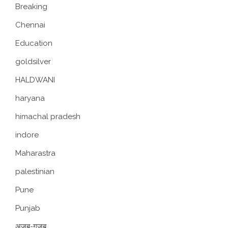
Breaking
Chennai
Education
goldsilver
HALDWANI
haryana
himachal pradesh
indore
Maharastra
palestinian
Pune
Punjab
अजब-गजब