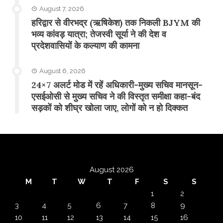
August 7, 2026
​हरिद्वार से वीरभद्र (ऋषिकेश) तक निकली BJYM की
भव्य कांवड़ यात्रा; तेजस्वी सूर्या ने की देश व
प्रदेशवासियों के कल्याण की कामना
August 6, 2026
24×7 अलर्ट मोड में रहें अधिकारी-मुख्य सचिव मानसून-
एसईओसी से मुख्य सचिव ने की विस्तृत समीक्षा कहा-बंद
सड़कों को शीघ्र खोला जाए, लोगों को न हो दिक्कत
August 2026
M
T
W
T
F
S
S
1
2
3
4
5
6
7
8
9
10
11
12
13
14
15
16