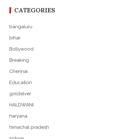
CATEGORIES
bangaluru
bihar
Bollywood
Breaking
Chennai
Education
goldsilver
HALDWANI
haryana
himachal pradesh
indore