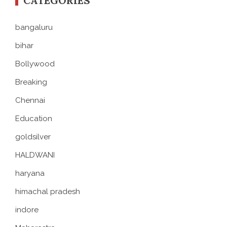
CATEGORIES
bangaluru
bihar
Bollywood
Breaking
Chennai
Education
goldsilver
HALDWANI
haryana
himachal pradesh
indore