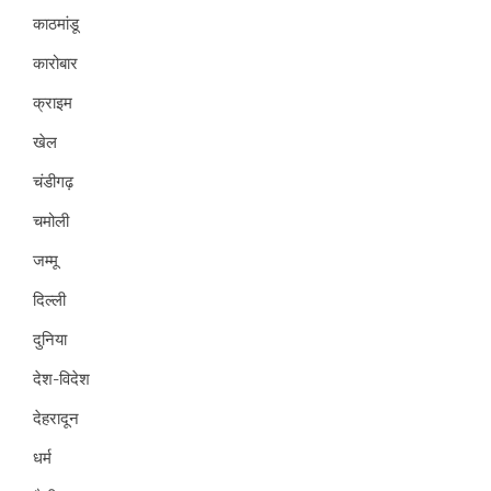
काठमांडू
कारोबार
क्राइम
खेल
चंडीगढ़
चमोली
जम्मू
दिल्ली
दुनिया
देश-विदेश
देहरादून
धर्म