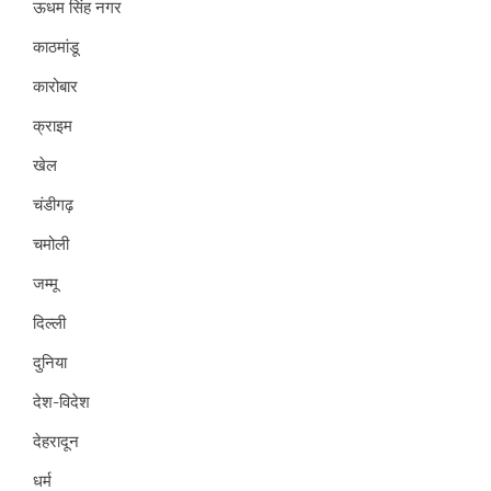
ऊधम सिंह नगर
काठमांडू
कारोबार
क्राइम
खेल
चंडीगढ़
चमोली
जम्मू
दिल्ली
दुनिया
देश-विदेश
देहरादून
धर्म