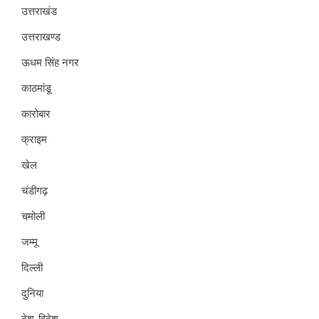
उत्तराखंड
उत्तराखण्ड
ऊधम सिंह नगर
काठमांडू
कारोबार
क्राइम
खेल
चंडीगढ़
चमोली
जम्मू
दिल्ली
दुनिया
देश-विदेश