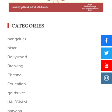
CATEGORIES
bangaluru
bihar
Bollywood
Breaking
Chennai
Education
goldsilver
HALDWANI
haryana