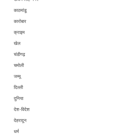
काठमांडू
कारोबार
क्राइम
खेल
चंडीगढ़
चमोली
जम्मू
दिल्ली
दुनिया
देश-विदेश
देहरादून
धर्म