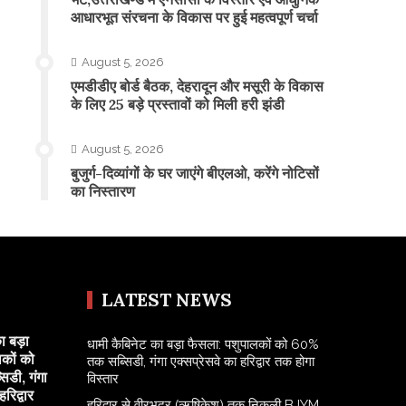
आधारभूत संरचना के विकास पर हुई महत्वपूर्ण चर्चा
August 5, 2026
एमडीडीए बोर्ड बैठक, देहरादून और मसूरी के विकास
के लिए 25 बड़े प्रस्तावों को मिली हरी झंडी
August 5, 2026
बुजुर्ग-दिव्यांगों के घर जाएंगे बीएलओ, करेंगे नोटिसों
का निस्तारण
LATEST NEWS
ा बड़ा
​धामी कैबिनेट का बड़ा फैसला: पशुपालकों को 60%
कों को
तक सब्सिडी, गंगा एक्सप्रेसवे का हरिद्वार तक होगा
डी, गंगा
विस्तार
रिद्वार
​हरिद्वार से वीरभद्र (ऋषिकेश) तक निकली BJYM