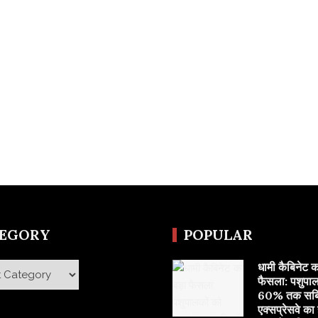
TEGORY
POPULAR
​धामी कैबिनेट क
y
फैसला: पशुपाल
60% तक सब्सि
एक्सप्रेसवे का ह