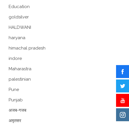
Education
goldsilver
HALDWANI
haryana
himachal pradesh
indore
Maharastra
palestinian
Pune
Punjab
अजब-गजब
अमृतसर