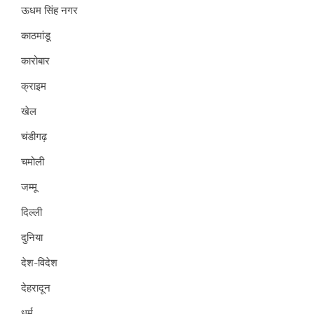
ऊधम सिंह नगर
काठमांडू
कारोबार
क्राइम
खेल
चंडीगढ़
चमोली
जम्मू
दिल्ली
दुनिया
देश-विदेश
देहरादून
धर्म