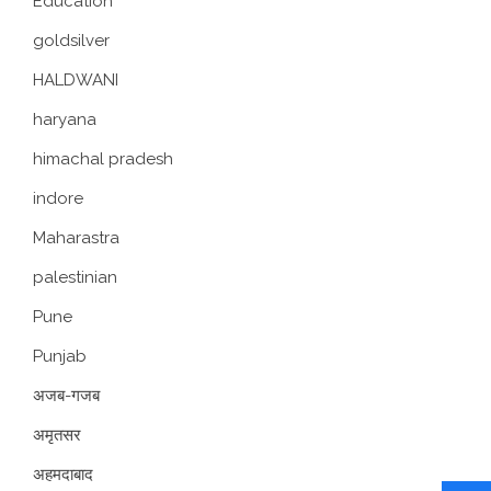
Education
goldsilver
HALDWANI
haryana
himachal pradesh
indore
Maharastra
palestinian
Pune
Punjab
अजब-गजब
अमृतसर
अहमदाबाद