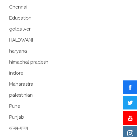
Chennai
Education
goldsilver
HALDWANI
haryana
himachal pradesh
indore
Maharastra
palestinian
Pune
Punjab
अजब-गजब