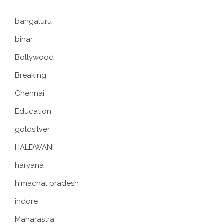
bangaluru
bihar
Bollywood
Breaking
Chennai
Education
goldsilver
HALDWANI
haryana
himachal pradesh
indore
Maharastra