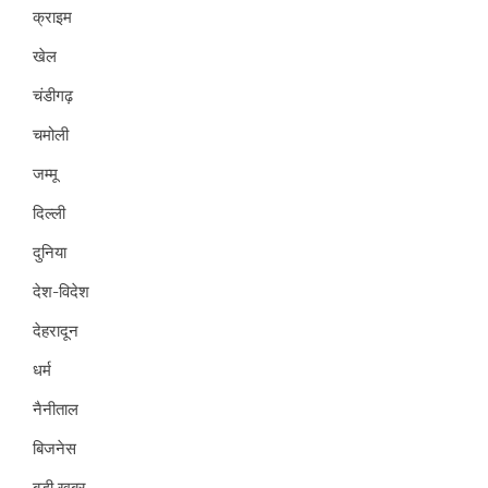
क्राइम
खेल
चंडीगढ़
चमोली
जम्मू
दिल्ली
दुनिया
देश-विदेश
देहरादून
धर्म
नैनीताल
बिजनेस
बड़ी खबर