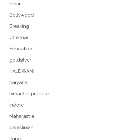
bihar
Bollywood
Breaking
Chennai
Education
goldsilver
HALDWANI
haryana
himachal pradesh
indore
Maharastra
palestinian
Pune