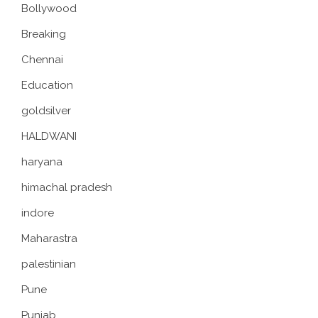
Bollywood
Breaking
Chennai
Education
goldsilver
HALDWANI
haryana
himachal pradesh
indore
Maharastra
palestinian
Pune
Punjab