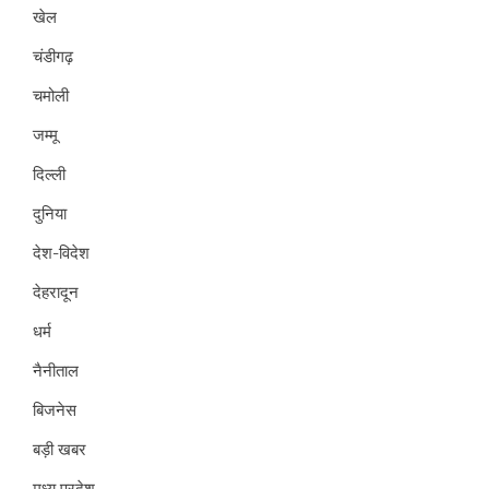
खेल
चंडीगढ़
चमोली
जम्मू
दिल्ली
दुनिया
देश-विदेश
देहरादून
धर्म
नैनीताल
बिजनेस
बड़ी खबर
मध्य प्रदेश