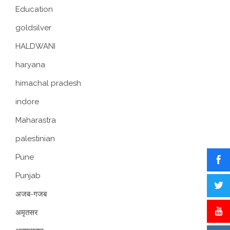
Education
goldsilver
HALDWANI
haryana
himachal pradesh
indore
Maharastra
palestinian
Pune
Punjab
अजब-गजब
अमृतसर