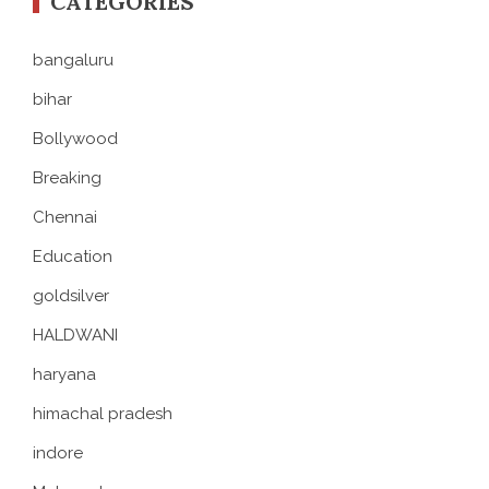
CATEGORIES
bangaluru
bihar
Bollywood
Breaking
Chennai
Education
goldsilver
HALDWANI
haryana
himachal pradesh
indore