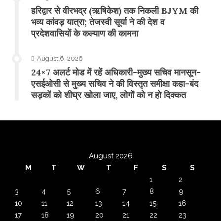
​हरिद्वार से वीरभद्र (ऋषिकेश) तक निकली BJYM की
भव्य कांवड़ यात्रा; तेजस्वी सूर्या ने की देश व
प्रदेशवासियों के कल्याण की कामना
August 6, 2026
24×7 अलर्ट मोड में रहें अधिकारी-मुख्य सचिव मानसून-
एसईओसी से मुख्य सचिव ने की विस्तृत समीक्षा कहा-बंद
सड़कों को शीघ्र खोला जाए, लोगों को न हो दिक्कत
August 2026
M
T
W
T
F
S
S
1
2
3
4
5
6
7
8
9
10
11
12
13
14
15
16
17
18
19
20
21
22
23