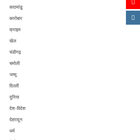
काठमांडू
कारोबार
क्राइम
खेल
चंडीगढ़
चमोली
जम्मू
दिल्ली
दुनिया
देश-विदेश
देहरादून
धर्म