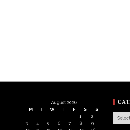
CA
August 2026
M
T
W
T
F
S
S
Categor
1
2
3
4
5
6
7
8
9