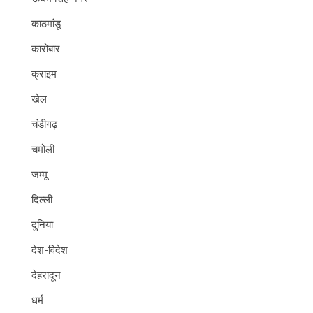
काठमांडू
कारोबार
क्राइम
खेल
चंडीगढ़
चमोली
जम्मू
दिल्ली
दुनिया
देश-विदेश
देहरादून
धर्म