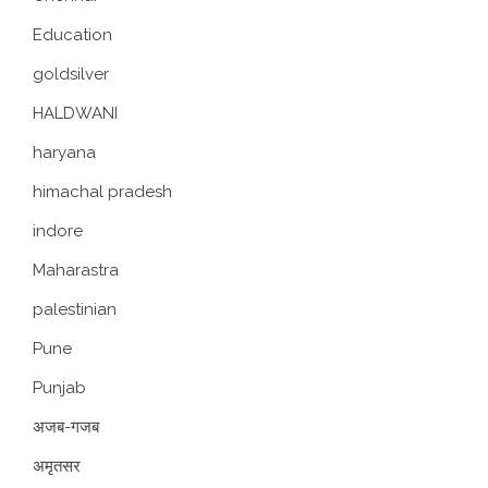
Education
goldsilver
HALDWANI
haryana
himachal pradesh
indore
Maharastra
palestinian
Pune
Punjab
अजब-गजब
अमृतसर