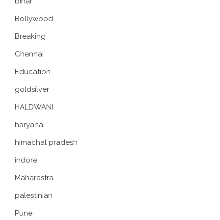
bihar
Bollywood
Breaking
Chennai
Education
goldsilver
HALDWANI
haryana
himachal pradesh
indore
Maharastra
palestinian
Pune