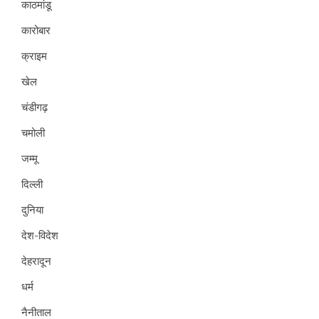
काठमांडू
कारोबार
क्राइम
खेल
चंडीगढ़
चमोली
जम्मू
दिल्ली
दुनिया
देश-विदेश
देहरादून
धर्म
नैनीताल