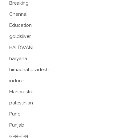
Breaking
Chennai
Education
goldsilver
HALDWANI
haryana
himachal pradesh
indore
Maharastra
palestinian
Pune
Punjab
अजब-गजब