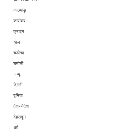
काठमांडू
कारोबार
क्राइम
खेल
चंडीगढ़
चमोली
जम्मू
दिल्ली
दुनिया
देश-विदेश
देहरादून
धर्म