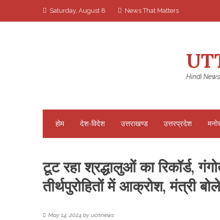
Skip
Saturday, August 8
News That Matters
to
content
UT
Hindi News
होम
देश-विदेश
उत्तराखण्ड
उत्तरप्रदेश
मनो
टूट रहा श्रद्धालुओं का रिकॉर्ड, गंगो
तीर्थपुरोहितों में आक्रोश, मंत्री बो
May 14, 2024
by
ucnnews