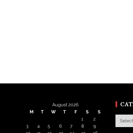
CA
August 2026
M
T
W
T
F
S
S
Categor
1
2
3
4
5
6
7
8
9