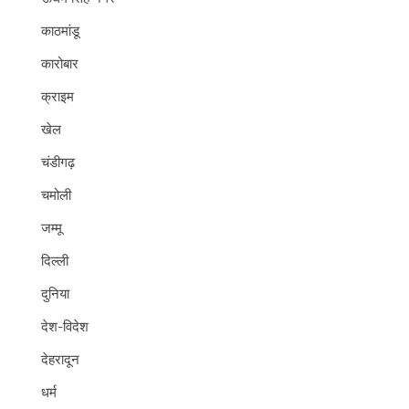
काठमांडू
कारोबार
क्राइम
खेल
चंडीगढ़
चमोली
जम्मू
दिल्ली
दुनिया
देश-विदेश
देहरादून
धर्म