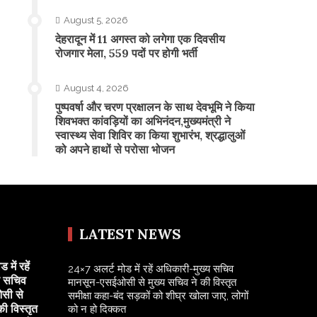
August 5, 2026
​देहरादून में 11 अगस्त को लगेगा एक दिवसीय
रोजगार मेला, 559 पदों पर होगी भर्ती
August 4, 2026
पुष्पवर्षा और चरण प्रक्षालन के साथ देवभूमि ने किया
शिवभक्त कांवड़ियों का अभिनंदन,मुख्यमंत्री ने
स्वास्थ्य सेवा शिविर का किया शुभारंभ, श्रद्धालुओं
को अपने हाथों से परोसा भोजन
LATEST NEWS
में रहें
24×7 अलर्ट मोड में रहें अधिकारी-मुख्य सचिव
य सचिव
मानसून-एसईओसी से मुख्य सचिव ने की विस्तृत
सी से
समीक्षा कहा-बंद सड़कों को शीघ्र खोला जाए, लोगों
की विस्तृत
को न हो दिक्कत