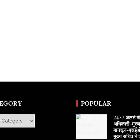
TEGORY
POPULAR
24×7 अलर्ट मोड 
y
अधिकारी-मुख्
मानसून-एसईओ
मुख्य सचिव ने 