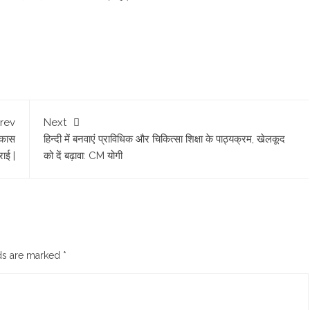
rev
Next
िकास
ह‍िन्‍दी में बनवाएं प्राविधिक और चिकित्सा शिक्षा के पाठ्यक्रम, खेलकूद
राई |
को दें बढ़ावा: CM योगी
lds are marked
*