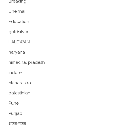
Breaking
Chennai
Education
goldsilver
HALDWANI
haryana
himachal pradesh
indore
Maharastra
palestinian
Pune
Punjab
अजब-गजब