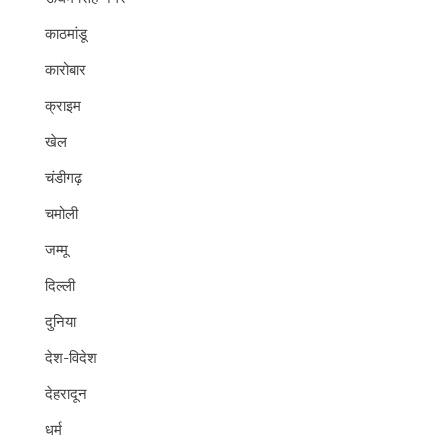
काठमांडू
कारोबार
क्राइम
खेल
चंडीगढ़
चमोली
जम्मू
दिल्ली
दुनिया
देश-विदेश
देहरादून
धर्म