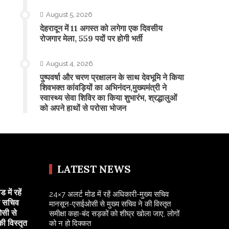
August 5, 2026
​देहरादून में 11 अगस्त को लगेगा एक दिवसीय
रोजगार मेला, 559 पदों पर होगी भर्ती
August 4, 2026
पुष्पवर्षा और चरण प्रक्षालन के साथ देवभूमि ने किया
शिवभक्त कांवड़ियों का अभिनंदन,मुख्यमंत्री ने
स्वास्थ्य सेवा शिविर का किया शुभारंभ, श्रद्धालुओं
को अपने हाथों से परोसा भोजन
LATEST NEWS
में रहें
24×7 अलर्ट मोड में रहें अधिकारी-मुख्य सचिव
य सचिव
मानसून-एसईओसी से मुख्य सचिव ने की विस्तृत
सी से
समीक्षा कहा-बंद सड़कों को शीघ्र खोला जाए, लोगों
की विस्तृत
को न हो दिक्कत