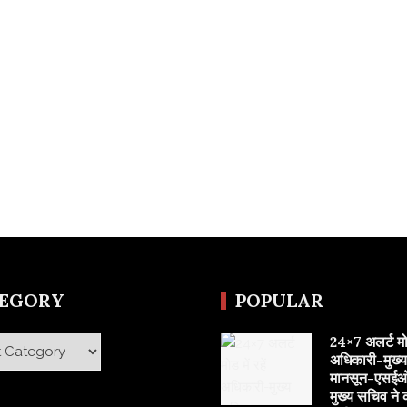
TEGORY
POPULAR
24×7 अलर्ट मोड 
y
अधिकारी-मुख्
मानसून-एसईओ
मुख्य सचिव ने 