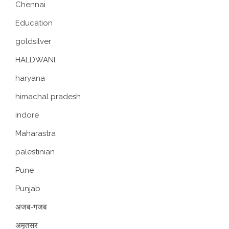
Chennai
Education
goldsilver
HALDWANI
haryana
himachal pradesh
indore
Maharastra
palestinian
Pune
Punjab
अजब-गजब
अमृतसर