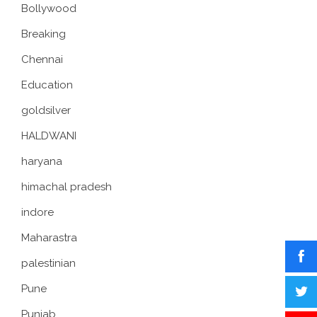
Bollywood
Breaking
Chennai
Education
goldsilver
HALDWANI
haryana
himachal pradesh
indore
Maharastra
palestinian
Pune
Punjab