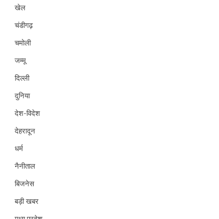
खेल
चंडीगढ़
चमोली
जम्मू
दिल्ली
दुनिया
देश-विदेश
देहरादून
धर्म
नैनीताल
बिजनेस
बड़ी खबर
मध्य प्रदेश